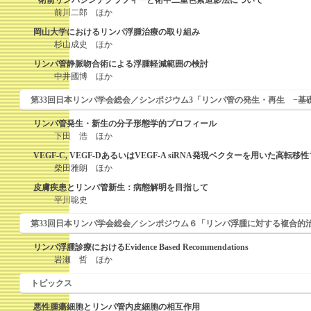
−術前リンパシンチグラフィーと術中二重色素造影法について−
前川二郎 ほか
岡山大学におけるリンパ浮腫治療の取り組み
杉山成史 ほか
リンパ管静脈吻合術による浮腫軽減範囲の検討
中井國博 ほか
第33回日本リンパ学会総会／シンポジウム3「リンパ管の発生・再生 −基
リンパ管発生・新生の分子形態学的プロフィール
下田 浩 ほか
VEGF-C, VEGF-DあるいはVEGF-A siRNA発現ベクターを用い
柴田雅朗 ほか
皮膚疾患とリンパ管新生：病態解明を目指して
平川聡史
第33回日本リンパ学会総会／シンポジウム６「リンパ浮腫に対する複合的
リンパ浮腫診療におけるEvidence Based Recommendations
岩瀬 哲 ほか
トピックス
悪性腫瘍細胞とリンパ管内皮細胞の相互作用