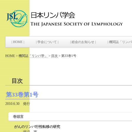
| HOME |
| 学会について |
| 総会のお知らせ |
| 機関誌「リンパ
HOME
>
機関誌「リンパ学」
>
目次
>
第33巻1号
目次
第33巻第1号
2010.6.30 発行
巻頭言
がんのリンパ行性転移の研究