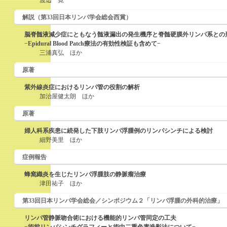
渡辺 寛
解説（第33回日本リンパ学会総会西賞）
脳脊髄液減少症にともなう髄液漏出の発生機序と脊髄硬膜外リンパ系との
−Epidural Blood Patch療法の有効性検証も含めて−
三浦真弘 ほか
原著
紫外線炎症におけるリンパ管の役割の解析
加治屋健太朗 ほか
原著
婦人科系疾患に続発した下肢リンパ浮腫例のリンパシンチによる検討
細野美里 ほか
症例報告
蜂窩織炎を生じたリンパ浮腫肢の静脈瘤治療
津田祐子 ほか
第33回日本リンパ学会総会／シンポジウム２「リンパ浮腫の外科的治療」
リンパ管静脈吻合術における機能的リンパ管同定の工夫